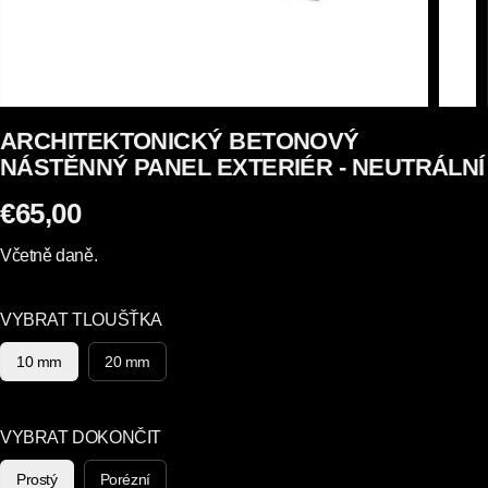
ARCHITEKTONICKÝ BETONOVÝ
NÁSTĚNNÝ PANEL EXTERIÉR - NEUTRÁLNÍ
€65,00
P
R
Včetně daně.
A
V
VYBRAT TLOUŠŤKA
I
D
10 mm
20 mm
E
L
N
VYBRAT DOKONČIT
Á
Prostý
Porézní
C