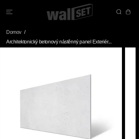
PŘESKOČIT
NA OBSAH
Domov
Architektonický betonový nástěnný panel Exteriér...
PŘESKOČIT
INFORMACE O
PRODUKTU