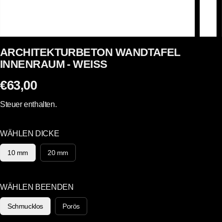
ARCHITEKTURBETON WANDTAFEL
INNENRAUM - WEISS
€63,00
R
E
Steuer enthalten.
G
U
WÄHLEN DICKE
L
Ä
10 mm
20 mm
R
E
R
WÄHLEN BEENDEN
P
Schmucklos
Porös
R
E