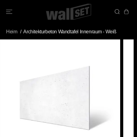
ÜBERSPRINGE
N SIE ZU
INHALTEN
Heim
Architekturbeton Wandtafel Innenraum - Weiß
ÜBERSPRINGE
N SIE
PRODUKTINFO
RMATIONEN