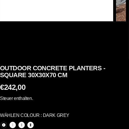
OUTDOOR CONCRETE PLANTERS -
SQUARE 30X30X70 CM
€242,00
R
E
Steuer enthalten.
G
U
WÄHLEN COLOUR :
DARK GREY
L
Ä