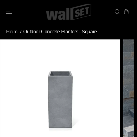
ÜBERSPRINGE
N SIE ZU
INHALTEN
Heim
Outdoor Concrete Planters - Square...
ÜBERSPRINGE
N SIE
PRODUKTINFO
RMATIONEN