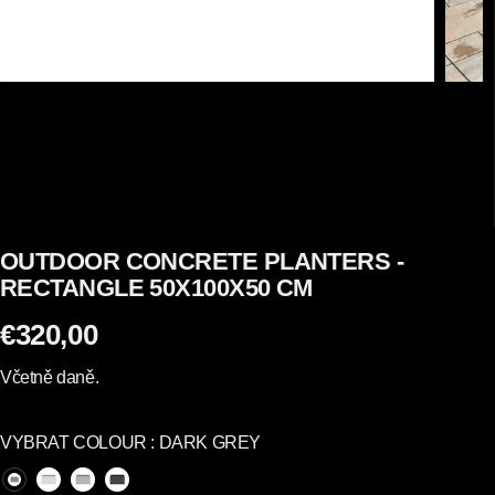
OUTDOOR CONCRETE PLANTERS -
RECTANGLE 50X100X50 CM
€320,00
P
R
Včetně daně.
A
V
VYBRAT COLOUR :
DARK GREY
I
D