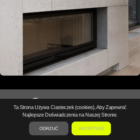
Ta Strona Używa Ciasteczek (cookies), Aby Zapewnić
Najlepsze Doświadczenia na Naszej Stronie.
Architectural Concrete Specialists since 2016.
ODRZUĆ
AKCEPTUJĘ