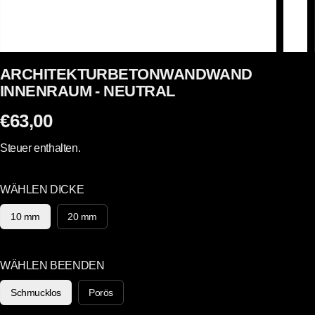
ARCHITEKTURBETONWANDWAND
INNENRAUM - NEUTRAL
€63,00
R
E
Steuer enthalten.
G
U
WÄHLEN DICKE
L
Ä
10 mm
20 mm
R
E
R
WÄHLEN BEENDEN
P
Schmucklos
Porös
R
E