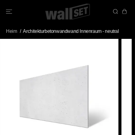
ÜBERSPRINGE
N SIE ZU
INHALTEN
Heim
Architekturbetonwandwand Innenraum - neutral
ÜBERSPRINGE
N SIE
PRODUKTINFO
RMATIONEN