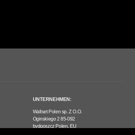
UNTERNEHMEN:
Wallset Polen sp. Z O.O.
Oginskiego 2 85-092
bydgoszcz Polen, EU
www.wallset.eu