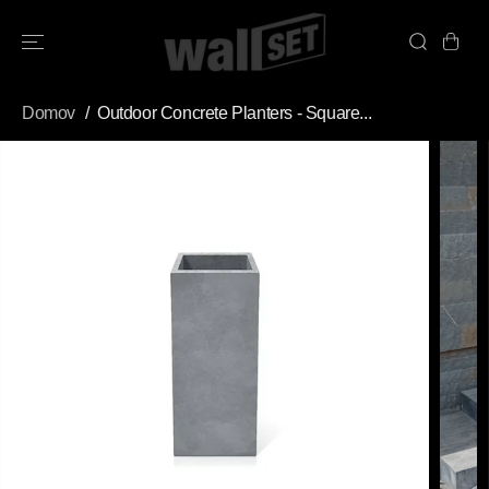
PŘESKOČIT
NA OBSAH
Domov
Outdoor Concrete Planters - Square...
PŘESKOČIT
INFORMACE O
PRODUKTU