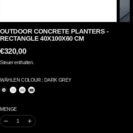
OUTDOOR CONCRETE PLANTERS -
RECTANGLE 40X100X60 CM
€320,00
R
E
Steuer enthalten.
G
U
WÄHLEN COLOUR :
DARK GREY
L
Ä
R
E
MENGE
R
P
A
E
R
b
r
n
h
E