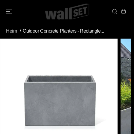
ÜBERSPRINGE
N SIE ZU
INHALTEN
Heim
Outdoor Concrete Planters - Rectangle...
ÜBERSPRINGE
N SIE
PRODUKTINFO
RMATIONEN