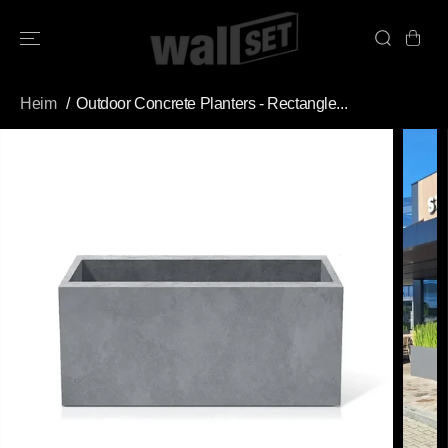
ÜBERSPRINGE
N SIE ZU
INHALTEN
Heim
Outdoor Concrete Planters - Rectangle...
ÜBERSPRINGE
N SIE
PRODUKTINFO
RMATIONEN