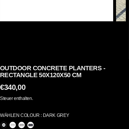
OUTDOOR CONCRETE PLANTERS -
RECTANGLE 50X120X50 CM
€340,00
R
E
Steuer enthalten.
G
U
WÄHLEN COLOUR :
DARK GREY
L
Ä